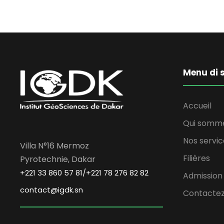
Menu di s
Accueil
Qui somm
Nos servic
Villa N°16 Mermoz
Filières
Pyrotechnie, Dakar
+221 33 860 57 81/+221 78 276 82 82
Admission
contact@igdk.sn
Contactez