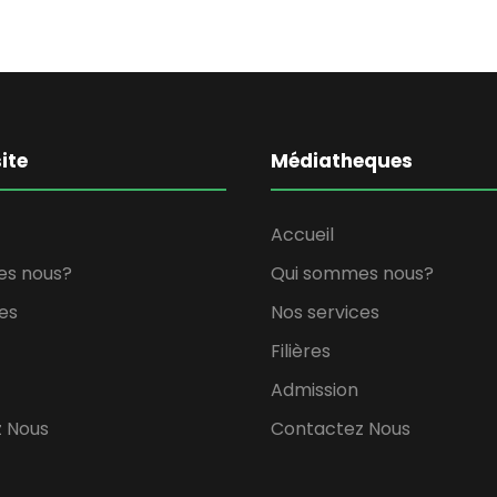
ite
Médiatheques
Accueil
es nous?
Qui sommes nous?
es
Nos services
Filières
Admission
 Nous
Contactez Nous