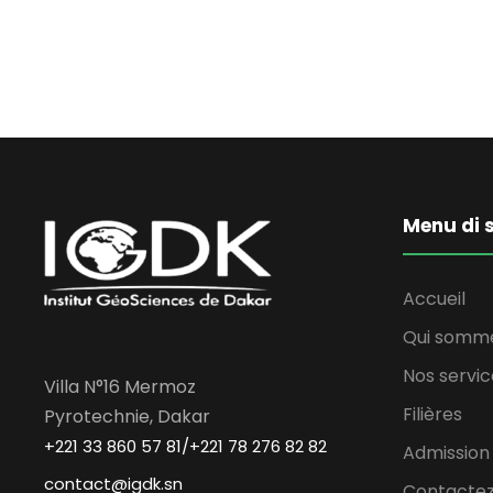
Menu di s
Accueil
Qui somm
Nos servic
Villa N°16 Mermoz
Filières
Pyrotechnie, Dakar
+221 33 860 57 81/+221 78 276 82 82
Admission
contact@igdk.sn
Contactez