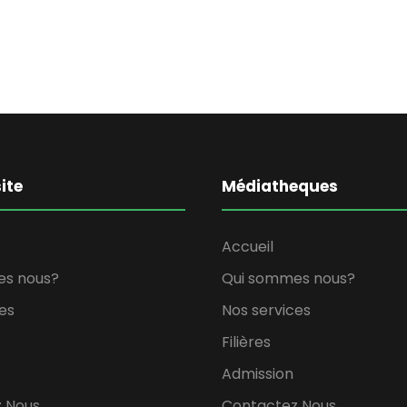
ite
Médiatheques
Accueil
es nous?
Qui sommes nous?
es
Nos services
Filières
Admission
 Nous
Contactez Nous